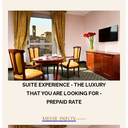
Das Hotel Berchielli bietet eine Auswahl an exklusiv
Aktuelle Tarifoptionen und Pakete
Suite Experience:
Ein exklusives Paket für Gäste, d
Flexible Rate:
Ideal für Reisende, die Planungssicher
Prepaid-Sonderrate:
Ein vergünstigter Tarif für f
Takyon-Rate:
Ein innovativer Tarif, der es ermögli
Welche Zimmerkategorien stehen i
SUITE EXPERIENCE - THE LUXURY
THAT YOU ARE LOOKING FOR -
Das Hotel Berchielli verfügt über eine breite Palet
PREPAID RATE
Zimmertyp
Besonderheiten
MEHR INFOX
Einzelzimmer
Kompakt, klassisches Design