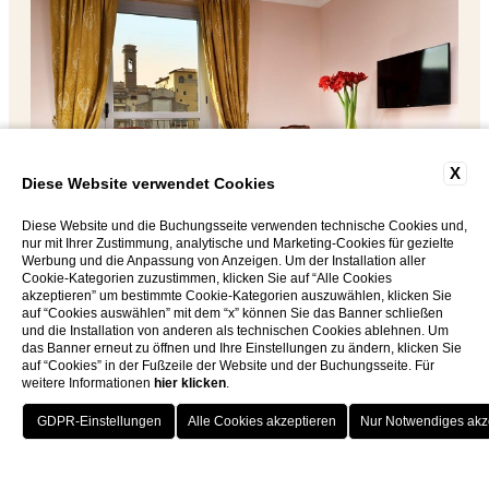
Classic Doppelzimmer
Elegante Möblierung, ruhig
Deluxe Arno-Blick
Direkter Blick auf den Fluss
Family Room
Zusätzlicher Platz, kinderfreundlic
Junior Suite
Exklusive Themen (Medici/Picass
X
Diese Website verwendet Cookies
Warum ist das Hotel Berchielli idea
Diese Website und die Buchungsseite verwenden technische Cookies und,
nur mit Ihrer Zustimmung, analytische und Marketing-Cookies für gezielte
Dank der zentralen Lage und der spezialisierten Ser
Werbung und die Anpassung von Anzeigen. Um der Installation aller
SUITE EXPERIENCE - THE LUXURY
Cookie-Kategorien zuzustimmen, klicken Sie auf “Alle Cookies
akzeptieren” um bestimmte Cookie-Kategorien auszuwählen, klicken Sie
Für Familien:
Das Hotel bietet dedizierte Familienz
THAT YOU ARE LOOKING FOR - FREE
auf “Cookies auswählen” mit dem “x” können Sie das Banner schließen
und die Installation von anderen als technischen Cookies ablehnen. Um
CANCELLATION - PAY LATER
Für Paare:
Die
Panoramaterrasse
und die elegan
das Banner erneut zu öffnen und Ihre Einstellungen zu ändern, klicken Sie
auf “Cookies” in der Fußzeile der Website und der Buchungsseite. Für
Für Geschäftsreisende:
Mit zentraler Lage, schne
weitere Informationen
hier klicken
.
MEHR INFOX
Welche Vorteile bietet die Lage de
BUCHEN SIE
Das Hotel Berchielli befindet sich am Lungarno degli 