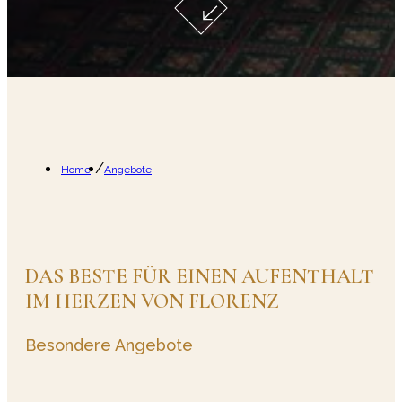
Hotel Berchielli auf einen Blick
Herausragende Lage:
Direkt am Lungarno degli 
Home
Angebote
Exzellente Bewertungen:
Mit 4,6/5 Sternen auf
Vielfältige Zimmer:
Von klassischen Einzelzimmer
Besondere Services:
Reichhaltiges Frühstücksbu
Stil:
Klassisches Design mit edlen Marmorböden, 
DAS BESTE FÜR EINEN AUFENTHALT
IM HERZEN VON FLORENZ
Besondere Angebote
Welche Angebote bietet das Hotel B