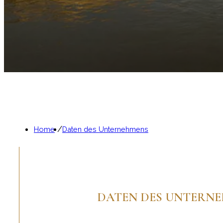
Name:
Hotel Berchielli
Kategorie:
4-Sterne-Hotel
Lage:
Historisches Zentrum von Florenz, am Arn
Bewertung:
4,6/5 auf Google (basierend auf akt
Besonderheit:
Panoramaterrasse und klassisches
Home
Daten des Unternehmens
Das
Hotel Berchielli
ist ein renommiertes 4-Sterne-Haus 
DATEN DES UNTERN
Was sind die offiziellen Firmendate