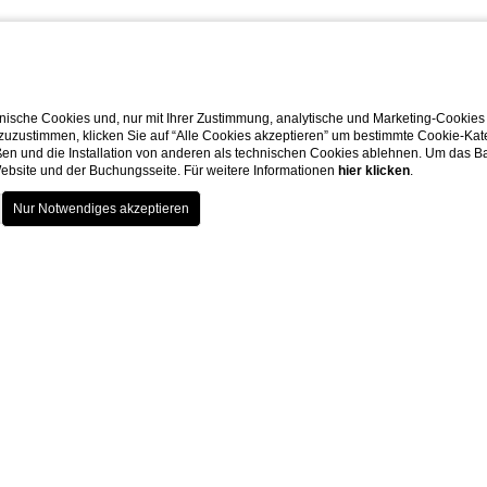
lbarer Nähe zu den bedeutendsten Kunstschätzen der Stadt.
fentlichen Nahverkehr und die Nähe zu den Hauptattraktio
eßlich der Zimmer und der Terrasse, bieten eine spektakuläre
ische Cookies und, nur mit Ihrer Zustimmung, analytische und Marketing-Cookies
 zuzustimmen, klicken Sie auf “Alle Cookies akzeptieren” um bestimmte Cookie-Ka
en und die Installation von anderen als technischen Cookies ablehnen. Um das Ba
Gästen bewertet?
 Website und der Buchungsseite. Für weitere Informationen
hier klicken
.
Ruf und ist auf TripAdvisor mit 4,5 von 5 Punkten b
tischen Aufenthalt in einer historischen Residenz suchen, so