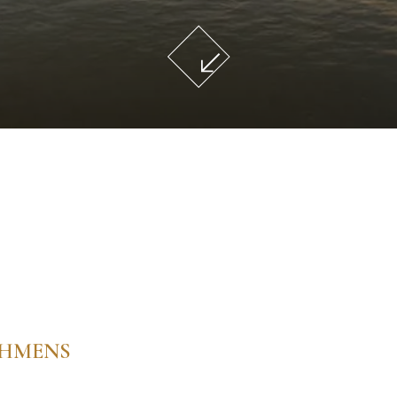
o-Ufer
uellen Nutzererfahrungen)
, elegantes Design
im Herzen von Florenz, das für seine erstklassige Lage am 
EHMENS
n des Hotel Berchielli?