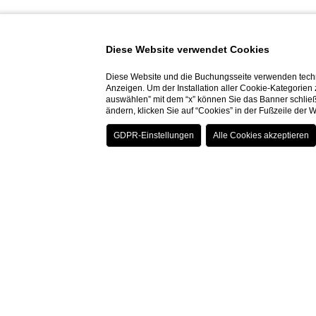
Zentrale Lage:
Das Hotel befindet sich in unmitte
Diese Website verwendet Cookies
Exzellente Erreichbarkeit:
Die Anbindung an den öf
Panoramablick:
Viele Bereiche des Hotels, einschli
Diese Website und die Buchungsseite verwenden techn
Anzeigen. Um der Installation aller Cookie-Kategorien
auswählen” mit dem “x” können Sie das Banner schließ
Wie wird das Hotel Berchielli von 
ändern, klicken Sie auf “Cookies” in der Fußzeile der
Das Hotel Berchielli genießt einen hervorragenden 
Das
Hotel Berchielli
ist ideal für Paare, die einen roman
DIE BESTEN UNTERKÜNFTE IN
FLORENZ
K
UNG
Besondere Angebote
Wo befindet sich das Hotel Berchielli?
ALLE ANGEBOTE