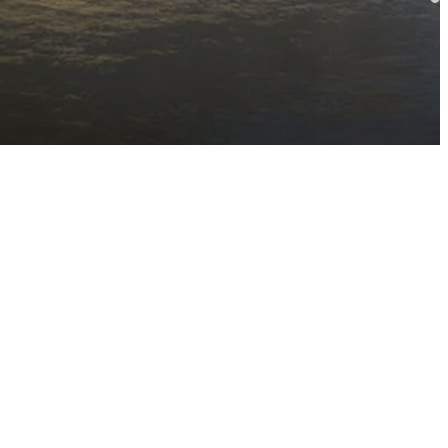
Lungarno degli Acciaiuoli bekannt ist. Die Unterkunft ver