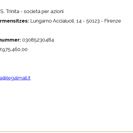
Trinita - società per azioni mit Sitz am Lungarno Acci
. S. Trinita - società per azioni
rmensitzes:
Lungarno Acciaiuoli, 14 - 50123 - Firenze
snummer:
03085230484
 Firenze
.975.460,00
spa@legalmail.it
li in Florenz?
egli Acciaiuoli 14, direkt im historischen Zentrum vo