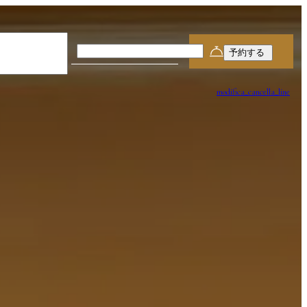
Partenza
10
Aug
modifica_cancella_line