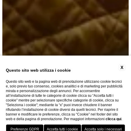
X
Questo sito web utilizza i cookie
SINGOLA
Questo sito web e la pagina web di prenotazione utilizzano cookie tecnici
e, solo previo tuo consenso, cookies analitici e di marketing per pubblicità
mirata e personalizzazione degli annunci. Per acconsentire
Informazioni generali sull'Hotel Be
all’installazione di tutte le categorie di cookie clicca su “Accetta tutti i
cookie” mentre per selezionare specifiche categorie di cookie, clicca su
"Seleziona i cookie"; mediante la “x” puoi invece chiudere il banner
L'
Hotel Berchielli
propone una raffinata camera singola n
rifiutando l’installazione di cookie diversi da quelli tecnici. Per riaprire il
banner e modificare le preferenze, clicca su “Cookie” nel footer del sito
web e della pagina di prenotazione. Per maggiori informazioni
clicca qui
.