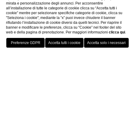
mirata e personalizzazione degli annunci. Per acconsentire
all’installazione di tutte le categorie di cookie clicca su “Accetta tutti i
cookie” mentre per selezionare specifiche categorie di cookie, clicca su
"Seleziona i cookie"; mediante la “x” puoi invece chiudere il banner
rifiutando l’installazione di cookie diversi da quelli tecnici. Per riaprire il
banner e modificare le preferenze, clicca su “Cookie” nel footer del sito
Panoramica Junior Suite Picasso
web e della pagina di prenotazione. Per maggiori informazioni
clicca qui
.
PRENOTA
La
Junior Suite Picasso dell'Hotel Berchielli
rappres
Home
Camere
Junior Suite Picasso
Junior Suite Picasso in breve
ANTICO E CONTEMPORANEO CHE
SI INCONTRANO ATTRAVERSO UNO
Categoria:
Hotel 4 stelle in centro storico.
STILE E UNA FILOSOFIA
Dimensioni Suite:
37 m² con area living e zona
SORPRENDENTI
Posizione:
Lungarno degli Acciaiuoli, 14 —
vici