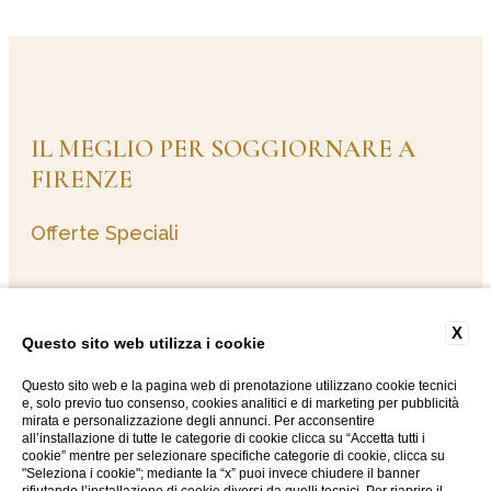
Telefono & WhatsApp
+39 055 264061
E-mail Ufficiale
info@berchielli.it
Indirizzo Fisico
Lungarno degli Acciaiuoli, 14, 50
Sito Web Ufficiale
www.berchielli.it
IL MEGLIO PER SOGGIORNARE A
FIRENZE
L'Hotel Berchielli è raggiungibil
Offerte Speciali
L'Hotel Berchielli è pienamente raggiungibile in au
Navigare nel centro di Firenze può essere complesso, ma 
TUTTE LE OFFERTE
X
Questo sito web utilizza i cookie
Quanto dista l'Hotel Berchielli d
Questo sito web e la pagina web di prenotazione utilizzano cookie tecnici
e, solo previo tuo consenso, cookies analitici e di marketing per pubblicità
L'Hotel Berchielli dista meno di 150 metri da Ponte
mirata e personalizzazione degli annunci. Per acconsentire
all’installazione di tutte le categorie di cookie clicca su “Accetta tutti i
cookie” mentre per selezionare specifiche categorie di cookie, clicca su
Ponte Vecchio:
Situato a soli 100 metri, raggiungib
"Seleziona i cookie"; mediante la “x” puoi invece chiudere il banner