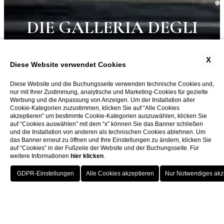
DIE GALLERIA DEGLI
UFFIZI UND PIAZZA
X
Diese Website verwendet Cookies
DELLA SIGNORIA
Diese Website und die Buchungsseite verwenden technische Cookies und,
nur mit Ihrer Zustimmung, analytische und Marketing-Cookies für gezielte
Werbung und die Anpassung von Anzeigen. Um der Installation aller
Cookie-Kategorien zuzustimmen, klicken Sie auf “Alle Cookies
Das Hotel Berchielli ist ein elegantes 4-Sterne-Hotel
akzeptieren” um bestimmte Cookie-Kategorien auszuwählen, klicken Sie
auf “Cookies auswählen” mit dem “x” können Sie das Banner schließen
und die Installation von anderen als technischen Cookies ablehnen. Um
das Banner erneut zu öffnen und Ihre Einstellungen zu ändern, klicken Sie
auf “Cookies” in der Fußzeile der Website und der Buchungsseite. Für
weitere Informationen
hier klicken
.
BUCHEN SIE
Hotel Berchielli auf einen Blick
Bewertung:
Mit 4,6/10 bei Google und 4,5/5 bei