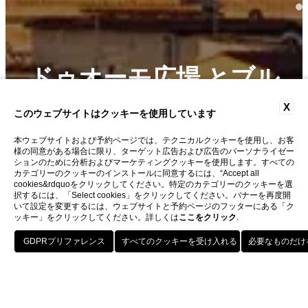
ドゥオーモ広場 とブル
X
ネッレスキのクーポラ
このウェブサイトはクッキーを使用しています
本ウェブサイトおよび予約ページでは、テクニカルクッキーを使用し、お客
様の同意がある場合に限り、ターゲット広告および広告のパーソナライゼー
ションのために分析およびマーケティングクッキーを使用します。すべての
カテゴリーのクッキーのインストールに同意するには、“Accept all
cookies&rdquoをクリックしてください。特定のカテゴリーのクッキーを選
択するには、「Select cookies」をクリックしてください。バナーを再度開
いて設定を変更するには、ウェブサイトと予約ページのフッターにある「ク
ッキー」をクリックしてください。詳しくは
ここをクリック
.
予約する