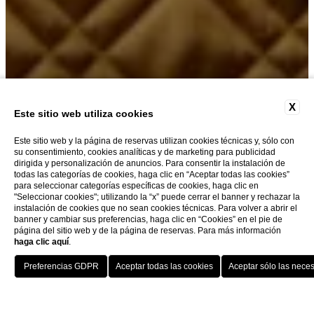
X
Este sitio web utiliza cookies
DELUXE VISTA ARNO
Este sitio web y la página de reservas utilizan cookies técnicas y, sólo con
su consentimiento, cookies analíticas y de marketing para publicidad
dirigida y personalización de anuncios. Para consentir la instalación de
todas las categorías de cookies, haga clic en “Aceptar todas las cookies”
para seleccionar categorías específicas de cookies, haga clic en
"Seleccionar cookies"; utilizando la “x” puede cerrar el banner y rechazar la
instalación de cookies que no sean cookies técnicas. Para volver a abrir el
banner y cambiar sus preferencias, haga clic en “Cookies” en el pie de
página del sitio web y de la página de reservas. Para más información
Información General
haga clic aquí
.
RESERVA
El Hotel Berchielli es un hotel de 4 estrellas en e