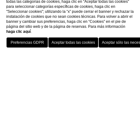
todas las categorías de cookies, haga clic en “Aceptar todas las cookies”
Información general sobre el Hotel
para seleccionar categorías específicas de cookies, haga clic en
"Seleccionar cookies"; utilizando la “x” puede cerrar el banner y rechazar la
instalación de cookies que no sean cookies técnicas. Para volver a abrir el
El
Hotel Berchielli
es una joya hist3rica situada a orilla
banner y cambiar sus preferencias, haga clic en “Cookies” en el pie de
página del sitio web y de la página de reservas. Para más información
haga clic aquí
.
RESERVA
Hotel Berchielli de un vistazo
Home
Hotel
La Terraza Jardín
Puntuaci3n de 4.5/5 en TripAdvisor
basada en o
Ubicaci3n premium:
Situado en Lungarno degli Ac
Servicios exclusivos:
Terraza panor1mica
, Wine
Estilo arquitect3nico:
Elegancia cl1sica con det
LAS VISTAS DE FLORENCIA
DESDE EL BERCHIELLI