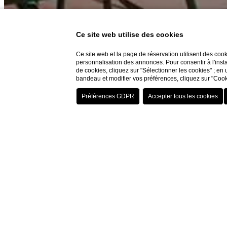
Ce site web utilise des cookies
Situé au cœur du centre historique, l'Hotel Berchielli pr
Ce site web et la page de réservation utilisent des coo
personnalisation des annonces. Pour consentir à l'insta
de cookies, cliquez sur "Sélectionner les cookies" ; en 
bandeau et modifier vos préférences, cliquez sur "Cook
L'expérience panoramique en un 
Note d'excellence :
Classé 4,6/5 sur Google et 4
Home
Hôtel
Le Toit-Terrasse
Emplacement privilégié :
Situé au 4ème étage de 
Points de vue :
Panorama sur le Palazzo Pitti, le 
Atmosphère :
Style classique et raffiné avec un