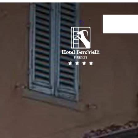
Arrivo
7
Aoû