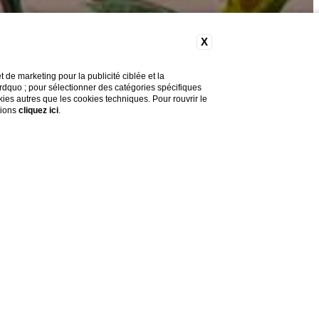
E
X
rrasse surplombant l'Arno. Cette demeure de charme allie é
de marketing pour la publicité ciblée et la
&rdquo ; pour sélectionner des catégories spécifiques
okies autres que les cookies techniques. Pour rouvrir le
tions
cliquez ici
.