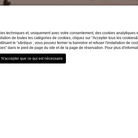
LE TOIT-TERRASS
opose une expérience panoramique unique depuis son toit-te
kies techniques et, uniquement avec votre consentement, des cookies analytiques et 
llation de toutes les catégories de cookies, cliquez sur “Accepter tous les cookies
utilisant le “x&rdquo ; vous pouvez fermer la bannière et refuser l'installation de co
ies" dans le pied de page du site et de la page de réservation. Pour plus d'informa
coup d'œil
,5/5 sur TripAdvisor par nos visiteurs.
l'Hotel Berchielli, avec vue directe sur le fleuve Arno.
Piazzale Michelangelo et les toits historiques de Florence.
e ambiance romantique au coucher du soleil.