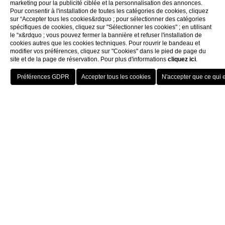
marketing pour la publicité ciblée et la personnalisation des annonces.
Pour consentir à l'installation de toutes les catégories de cookies, cliquez
L'Hotel Berchielli propose une expérience matinale d'excep
sur “Accepter tous les cookies&rdquo ; pour sélectionner des catégories
spécifiques de cookies, cliquez sur "Sélectionner les cookies" ; en utilisant
le “x&rdquo ; vous pouvez fermer la bannière et refuser l'installation de
cookies autres que les cookies techniques. Pour rouvrir le bandeau et
modifier vos préférences, cliquez sur "Cookies" dans le pied de page du
site et de la page de réservation. Pour plus d'informations
cliquez ici
.
RÉSERVER
L'Hotel Berchielli en un coup d'œ
Note d'excellence :
Classé 4.6/5 sur Google et 4
Home
Services
Petit Déjeuner
Emplacement privilégié :
Situé sur le Lungarno 
Type de service :
Buffet complet (Italien, Contine
Horaires étendus :
Service disponible de 07h00 à
Cadre distinctif :
Salle élégante au deuxième éta
UN PETIT DÉJEUNER BUFFET
COPIEUX