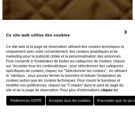
X
Ce site web utilise des cookies
FAMILY
Ce site web et la page de réservation utilisent des cookies techniques et,
uniquement avec votre consentement, des cookies analytiques et de
marketing pour la publicité ciblée et la personnalisation des annonces.
Pour consentir à l'installation de toutes les catégories de cookies, cliquez
sur “Accepter tous les cookies&rdquo ; pour sélectionner des catégories
spécifiques de cookies, cliquez sur "Sélectionner les cookies" ; en utilisant
le “x&rdquo ; vous pouvez fermer la bannière et refuser l'installation de
cookies autres que les cookies techniques. Pour rouvrir le bandeau et
modifier vos préférences, cliquez sur "Cookies" dans le pied de page du
Note de 4.6/10 sur Google
site et de la page de réservation. Pour plus d'informations
cliquez ici
.
Classement de 4.5/5 sur TripAdvisor
RÉSERVER
Emplacement :
Lungarno degli Acciaiuoli, au cen
Type de chambre :
Family (2 chambres, 2 salles 
Points forts :
Vue sur l'Arno, insonorisation, petit
Home
Chambres
Family