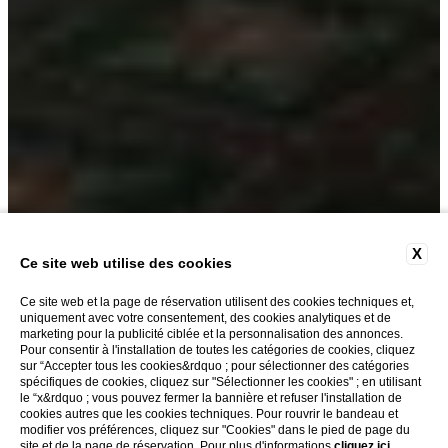
X
Ce site web utilise des cookies
CHAMBRES
Ce site web et la page de réservation utilisent des cookies techniques et,
uniquement avec votre consentement, des cookies analytiques et de
marketing pour la publicité ciblée et la personnalisation des annonces.
Pour consentir à l'installation de toutes les catégories de cookies, cliquez
L'
Hôtel Berchielli
propose une expérience d'hébergement d
sur “Accepter tous les cookies&rdquo ; pour sélectionner des catégories
spécifiques de cookies, cliquez sur "Sélectionner les cookies" ; en utilisant
le “x&rdquo ; vous pouvez fermer la bannière et refuser l'installation de
cookies autres que les cookies techniques. Pour rouvrir le bandeau et
modifier vos préférences, cliquez sur "Cookies" dans le pied de page du
site et de la page de réservation. Pour plus d'informations
cliquez ici
.